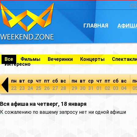
CC
ГЛАВНАЯ
АФИШ
Все
Фильмы
Вечеринки
Концерты
Спектакл
Интересно
пн
вт
ср
чт
пт
сб
вс
пн
вт
ср
чт
пт
сб
вс
п
22
23
24
25
26
27
28
29
30
31
01
02
03
04
0
Вся афиша на четверг, 18 января
К сожалению по вашему запросу нет ни одной афиши