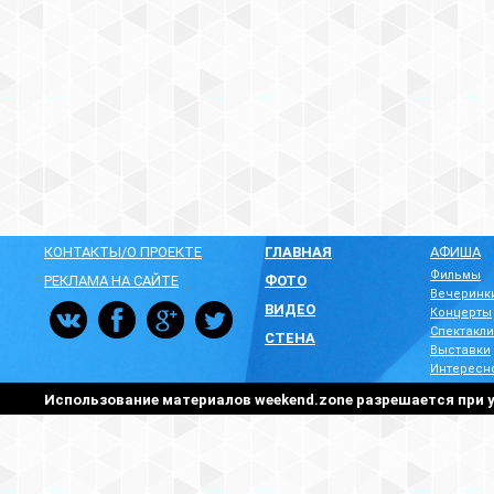
КОНТАКТЫ/О ПРОЕКТЕ
ГЛАВНАЯ
АФИША
Фильмы
РЕКЛАМА НА САЙТЕ
ФОТО
Вечеринк
ВИДЕО
Концерты
Спектакли
СТЕНА
Выставки
Интересн
Использование материалов weekend.zone разрешается при у