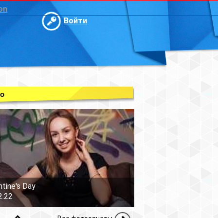
on
Войти
о
ntine's Day
2.22