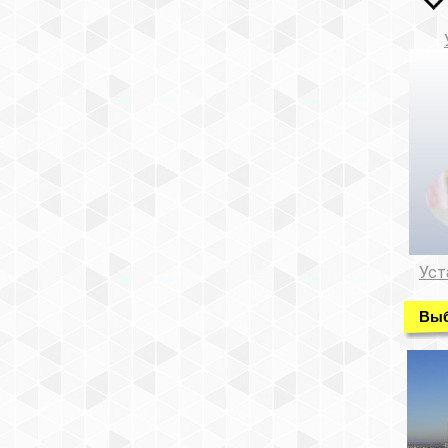
Уст
Выб