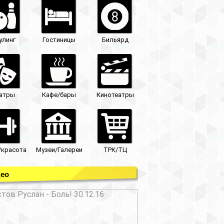
улинг
Гостиницы
Бильярд
атры
Кафе/бары
Кинотеатры
/красота
Музеи/Галереи
ТРК/ТЦ
ео