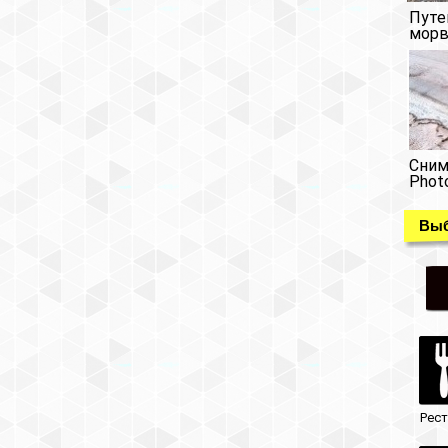
Путе
морв
Сним
Phot
Выб
Рес