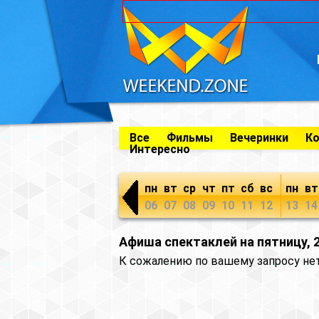
Все
Фильмы
Вечеринки
К
Интересно
пн
вт
ср
чт
пт
сб
вс
пн
вт
06
07
08
09
10
11
12
13
14
Афиша спектаклей на пятницу, 
К сожалению по вашему запросу не