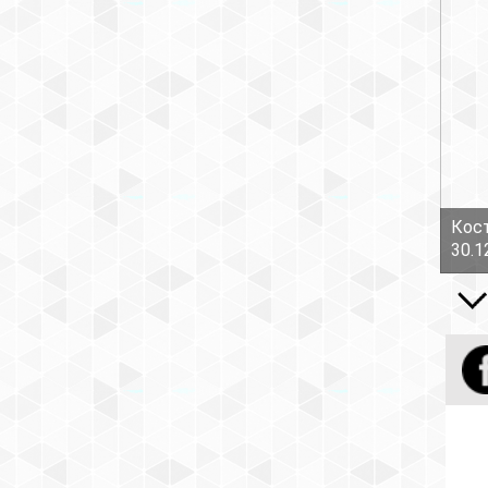
Кост
30.1