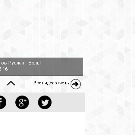
ов Руслан - Боль!
2.16
Все видеоотчеты