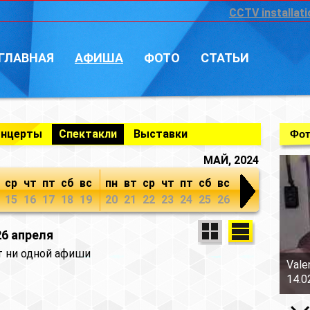
CCTV installati
ГЛАВНАЯ
АФИША
ФОТО
СТАТЬИ
онцерты
Спектакли
Выставки
Фот
МАЙ, 2024
ср
чт
пт
сб
вс
пн
вт
ср
чт
пт
сб
вс
15
16
17
18
19
20
21
22
23
24
25
26
26 апреля
т ни одной афиши
Vale
14.0