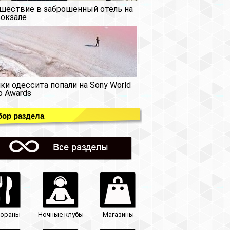
шествие в заброшенный отель на
окзале
ки одессита попали на Sony World
o Awards
ор раздела
тораны
Ночные клубы
Магазины