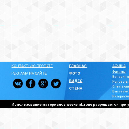
КОНТАКТЫ/О ПРОЕКТЕ
ГЛАВНАЯ
АФИША
Фильмы
РЕКЛАМА НА САЙТЕ
ФОТО
Вечеринк
ВИДЕО
Концерты
Спектакли
СТЕНА
Выставки
Интересн
Использование материалов weekend.zone разрешается при у