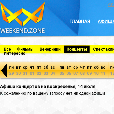
CC
ГЛАВНАЯ
АФИШ
Все
Фильмы
Вечеринки
Концерты
Спектакл
Интересно
пн
вт
ср
чт
пт
сб
вс
пн
вт
ср
чт
пт
сб
вс
п
29
30
31
01
02
03
04
05
06
07
08
09
10
11
1
Афиша концертов на воскресенье, 14 июля
К сожалению по вашему запросу нет ни одной афиши