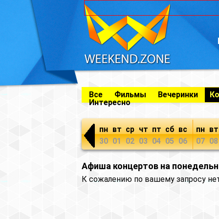
Все
Фильмы
Вечеринки
К
Интересно
пн
вт
ср
чт
пт
сб
вс
пн
вт
30
01
02
03
04
05
06
07
08
Афиша концертов на понедельни
К сожалению по вашему запросу не