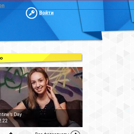
on
Войти
о
ntine's Day
2.22