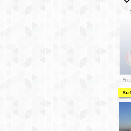
Уст
Выб