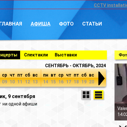
CCTV installati
ГЛАВНАЯ
АФИША
ФОТО
СТАТЬИ
онцерты
Спектакли
Выставки
Фот
СЕНТЯБРЬ - ОКТЯБРЬ, 2024
ср
чт
пт
сб
вс
пн
вт
ср
чт
пт
сб
вс
09
10
11
12
13
14
15
16
17
18
19
20
к, 9 сентября
т ни одной афиши
Vale
14.0