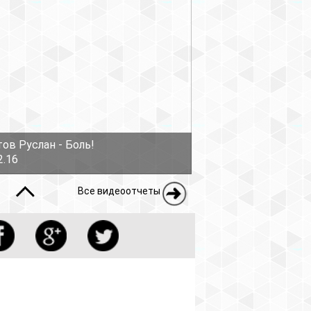
ов Руслан - Боль!
2.16
Все видеоотчеты