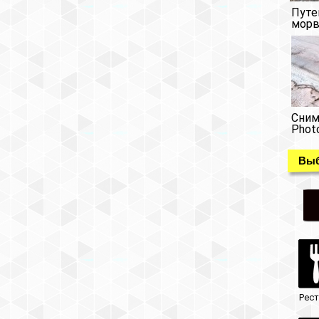
Путе
морв
Сним
Phot
Выб
Рес