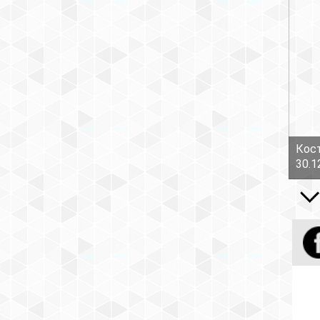
Кост
30.1