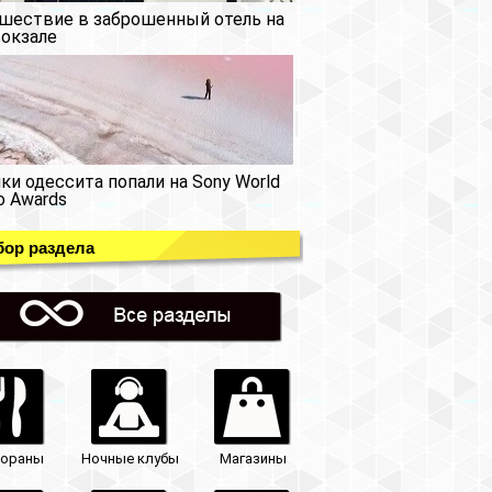
шествие в заброшенный отель на
окзале
ки одессита попали на Sony World
o Awards
ор раздела
тораны
Ночные клубы
Магазины