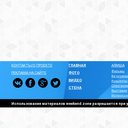
КОНТАКТЫ/О ПРОЕКТЕ
ГЛАВНАЯ
АФИША
Фильмы
РЕКЛАМА НА САЙТЕ
ФОТО
Вечеринк
ВИДЕО
Концерты
Спектакли
СТЕНА
Выставки
Интересн
Использование материалов weekend.zone разрешается при у