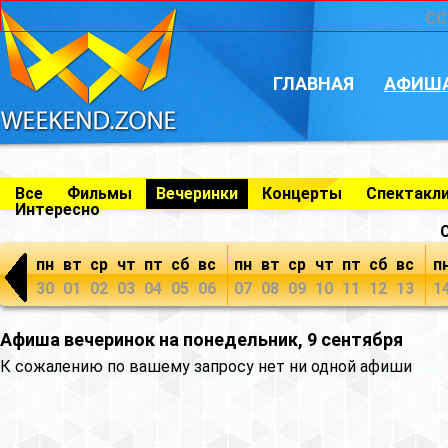
CC
ГЛАВНАЯ
АФИШ
Все
Фильмы
Вечеринки
Концерты
Спектакл
Интересно
пн
вт
ср
чт
пт
сб
вс
пн
вт
ср
чт
пт
сб
вс
п
30
01
02
03
04
05
06
07
08
09
10
11
12
13
1
Афиша вечеринок на понедельник, 9 сентября
К сожалению по вашему запросу нет ни одной афиши