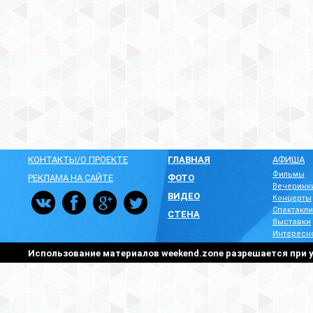
КОНТАКТЫ/О ПРОЕКТЕ
ГЛАВНАЯ
АФИША
Фильмы
РЕКЛАМА НА САЙТЕ
ФОТО
Вечеринк
ВИДЕО
Концерты
Спектакли
СТЕНА
Выставки
Интересн
Использование материалов weekend.zone разрешается при у