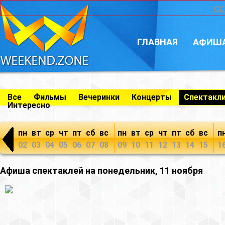
CC
ГЛАВНАЯ
АФИШ
Все
Фильмы
Вечеринки
Концерты
Спектакл
Интересно
пн
вт
ср
чт
пт
сб
вс
пн
вт
ср
чт
пт
сб
вс
п
02
03
04
05
06
07
08
09
10
11
12
13
14
15
1
Афиша спектаклей на понедельник, 11 ноября