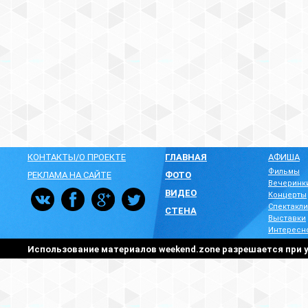
КОНТАКТЫ/О ПРОЕКТЕ
ГЛАВНАЯ
АФИША
Фильмы
РЕКЛАМА НА САЙТЕ
ФОТО
Вечеринк
ВИДЕО
Концерты
Спектакли
СТЕНА
Выставки
Интересн
Использование материалов weekend.zone разрешается при у