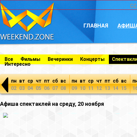
CC
ГЛАВНАЯ
АФИШ
Все
Фильмы
Вечеринки
Концерты
Спектакл
Интересно
пн
вт
ср
чт
пт
сб
вс
пн
вт
ср
чт
пт
сб
вс
п
02
03
04
05
06
07
08
09
10
11
12
13
14
15
1
Афиша спектаклей на среду, 20 ноября