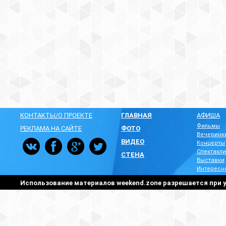
КОНТАКТЫ/О ПРОЕКТЕ
ГЛАВНАЯ
АФИША
Фильмы
РЕКЛАМА НА САЙТЕ
ФОТО
Вечеринк
ВИДЕО
Концерты
Спектакли
СТЕНА
Выставки
Интересн
Использование материалов weekend.zone разрешается при у