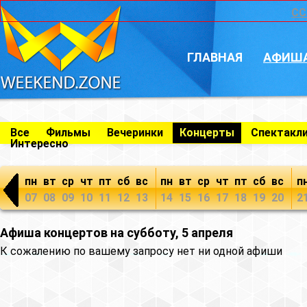
CC
ГЛАВНАЯ
АФИШ
Все
Фильмы
Вечеринки
Концерты
Спектакл
Интересно
пн
вт
ср
чт
пт
сб
вс
пн
вт
ср
чт
пт
сб
вс
п
07
08
09
10
11
12
13
14
15
16
17
18
19
20
2
Афиша концертов на субботу, 5 апреля
К сожалению по вашему запросу нет ни одной афиши