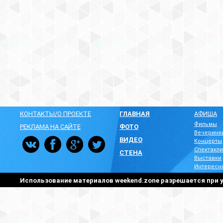
КОНТАКТЫ/О ПРОЕКТЕ
ГЛАВНАЯ
АФИША
Фильмы
РЕКЛАМА НА САЙТЕ
ФОТО
Вечеринк
ВИДЕО
Концерты
Спектакли
СТЕНА
Выставки
Интересн
Использование материалов weekend.zone разрешается при у