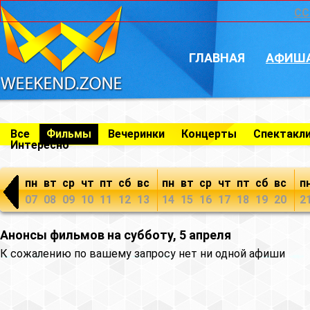
CC
ГЛАВНАЯ
АФИШ
Все
Фильмы
Вечеринки
Концерты
Спектакл
Интересно
пн
вт
ср
чт
пт
сб
вс
пн
вт
ср
чт
пт
сб
вс
п
07
08
09
10
11
12
13
14
15
16
17
18
19
20
2
Анонсы фильмов на субботу, 5 апреля
К сожалению по вашему запросу нет ни одной афиши