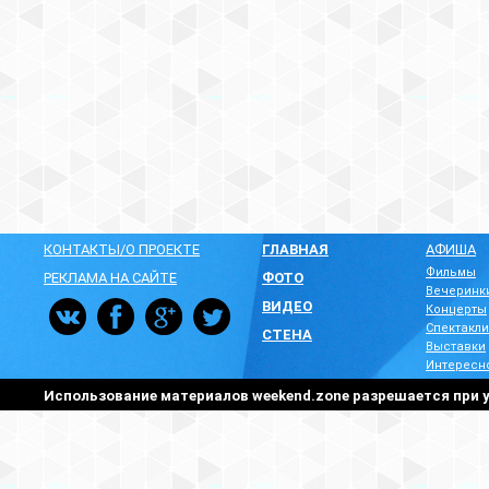
КОНТАКТЫ/О ПРОЕКТЕ
ГЛАВНАЯ
АФИША
Фильмы
РЕКЛАМА НА САЙТЕ
ФОТО
Вечеринк
ВИДЕО
Концерты
Спектакли
СТЕНА
Выставки
Интересн
Использование материалов weekend.zone разрешается при у