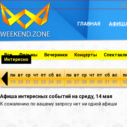
CC
ГЛАВНАЯ
АФИШ
Все
Фильмы
Вечеринки
Концерты
Спектакл
Интересно
пн
вт
ср
чт
пт
сб
вс
пн
вт
ср
чт
пт
сб
вс
п
19
20
21
22
23
24
25
26
27
28
29
30
31
01
0
Афиша интересных событий на среду, 14 мая
К сожалению по вашему запросу нет ни одной афиши