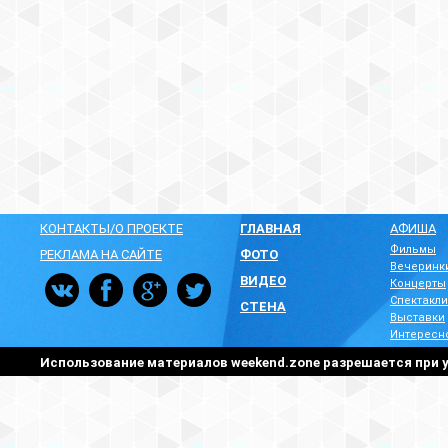
КОНТАКТЫ/О ПРОЕКТЕ
ГЛАВНАЯ
АФИША
Фильмы
РЕКЛАМА НА САЙТЕ
ФОТО
Вечеринк
ВИДЕО
Концерты
Спектакли
СТЕНА
Выставки
Интересн
Использование материалов weekend.zone разрешается при у