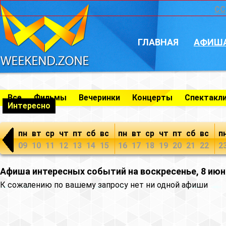
CC
ГЛАВНАЯ
АФИШ
Все
Фильмы
Вечеринки
Концерты
Спектакл
Интересно
пн
вт
ср
чт
пт
сб
вс
пн
вт
ср
чт
пт
сб
вс
п
09
10
11
12
13
14
15
16
17
18
19
20
21
22
2
Афиша интересных событий на воскресенье, 8 июн
К сожалению по вашему запросу нет ни одной афиши