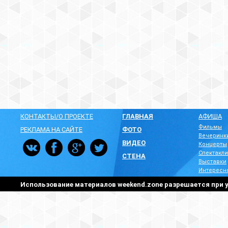
КОНТАКТЫ/О ПРОЕКТЕ
ГЛАВНАЯ
АФИША
Фильмы
РЕКЛАМА НА САЙТЕ
ФОТО
Вечеринк
ВИДЕО
Концерты
Спектакли
СТЕНА
Выставки
Интересн
Использование материалов weekend.zone разрешается при у