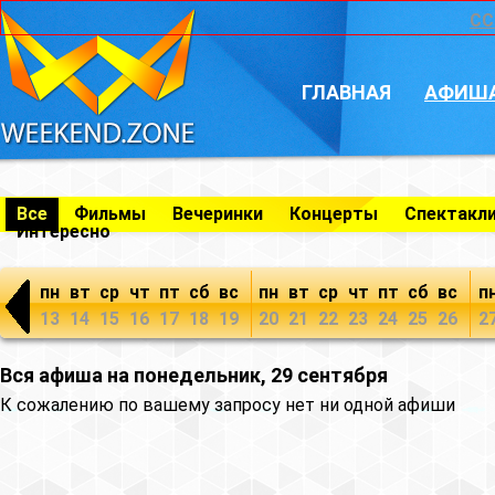
CC
ГЛАВНАЯ
АФИШ
Все
Фильмы
Вечеринки
Концерты
Спектакл
Интересно
пн
вт
ср
чт
пт
сб
вс
пн
вт
ср
чт
пт
сб
вс
п
13
14
15
16
17
18
19
20
21
22
23
24
25
26
2
Вся афиша на понедельник, 29 сентября
К сожалению по вашему запросу нет ни одной афиши