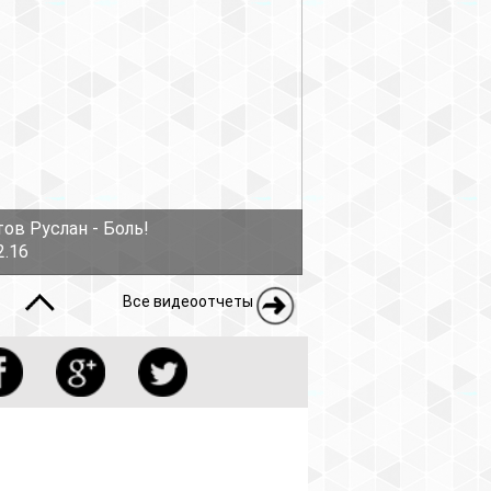
ов Руслан - Боль!
2.16
Все видеоотчеты