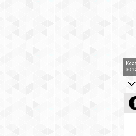
Кост
30.1