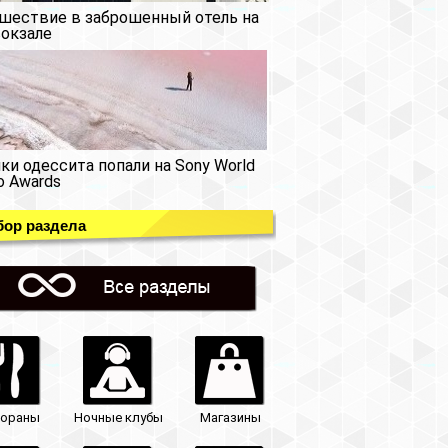
шествие в заброшенный отель на
окзале
ки одессита попали на Sony World
o Awards
ор раздела
тораны
Ночные клубы
Магазины