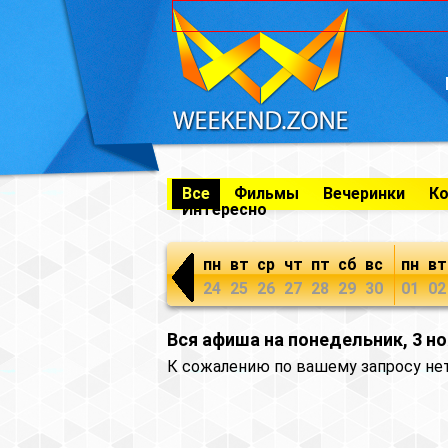
Все
Фильмы
Вечеринки
К
Интересно
пн
вт
ср
чт
пт
сб
вс
пн
вт
24
25
26
27
28
29
30
01
02
Вся афиша на понедельник, 3 н
К сожалению по вашему запросу не