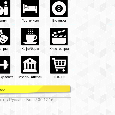
улинг
Гостиницы
Бильярд
атры
Кафе/бары
Кинотеатры
/красота
Музеи/Галереи
ТРК/ТЦ
ео