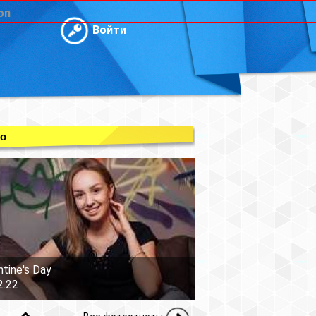
on
Войти
о
ntine's Day
2.22