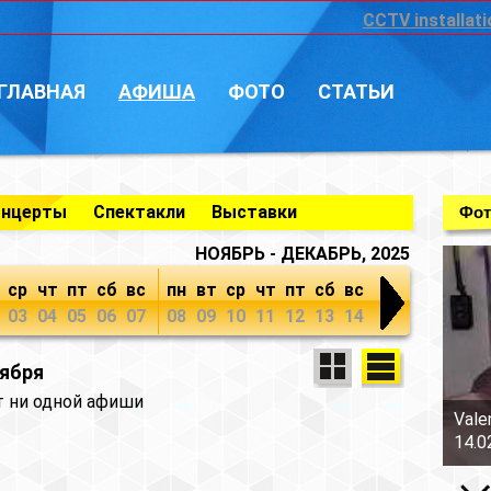
CCTV installati
ГЛАВНАЯ
АФИША
ФОТО
СТАТЬИ
онцерты
Спектакли
Выставки
Фот
НОЯБРЬ - ДЕКАБРЬ, 2025
ср
чт
пт
сб
вс
пн
вт
ср
чт
пт
сб
вс
03
04
05
06
07
08
09
10
11
12
13
14
оября
т ни одной афиши
Vale
14.0