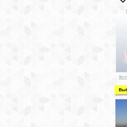
Уст
Выб