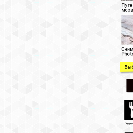
Путе
морв
Сним
Phot
Выб
Рес