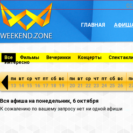
CC
ГЛАВНАЯ
АФИШ
Все
Фильмы
Вечеринки
Концерты
Спектакл
Интересно
пн
вт
ср
чт
пт
сб
вс
пн
вт
ср
чт
пт
сб
вс
п
13
14
15
16
17
18
19
20
21
22
23
24
25
26
2
Вся афиша на понедельник, 6 октября
К сожалению по вашему запросу нет ни одной афиши