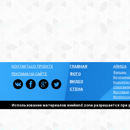
КОНТАКТЫ/О ПРОЕКТЕ
ГЛАВНАЯ
АФИША
Фильмы
РЕКЛАМА НА САЙТЕ
ФОТО
Вечеринк
ВИДЕО
Концерты
Спектакли
СТЕНА
Выставки
Интересн
Использование материалов weekend.zone разрешается при у