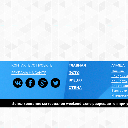
КОНТАКТЫ/О ПРОЕКТЕ
ГЛАВНАЯ
АФИША
Фильмы
РЕКЛАМА НА САЙТЕ
ФОТО
Вечеринк
ВИДЕО
Концерты
Спектакли
СТЕНА
Выставки
Интересн
Использование материалов weekend.zone разрешается при у