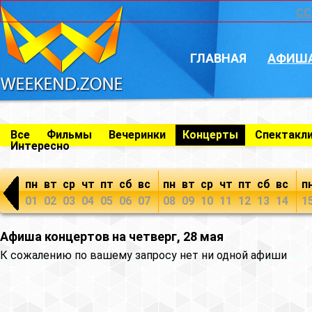
CC
ГЛАВНАЯ
АФИШ
Все
Фильмы
Вечеринки
Концерты
Спектакл
Интересно
пн
вт
ср
чт
пт
сб
вс
пн
вт
ср
чт
пт
сб
вс
п
01
02
03
04
05
06
07
08
09
10
11
12
13
14
1
Афиша концертов на четверг, 28 мая
К сожалению по вашему запросу нет ни одной афиши