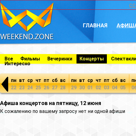
CC
ГЛАВНАЯ
АФИШ
Все
Фильмы
Вечеринки
Концерты
Спектакл
Интересно
пн
вт
ср
чт
пт
сб
вс
пн
вт
ср
чт
пт
сб
вс
п
22
23
24
25
26
27
28
29
30
01
02
03
04
05
0
Афиша концертов на пятницу, 12 июня
К сожалению по вашему запросу нет ни одной афиши