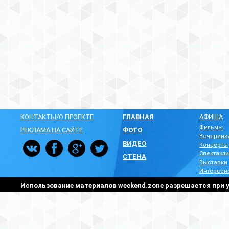
КОНТАКТЫ/О ПРОЕКТЕ
ГЛАВНАЯ
АФИША
Фильмы
РЕКЛАМА НА САЙТЕ
ФОТО
Вечеринк
ВИДЕО
Концерты
Спектакли
СТЕНА
Выставки
Интересн
Использование материалов weekend.zone разрешается при у