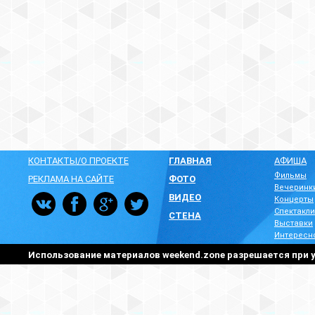
КОНТАКТЫ/О ПРОЕКТЕ
ГЛАВНАЯ
АФИША
Фильмы
РЕКЛАМА НА САЙТЕ
ФОТО
Вечеринк
ВИДЕО
Концерты
Спектакли
СТЕНА
Выставки
Интересн
Использование материалов weekend.zone разрешается при у