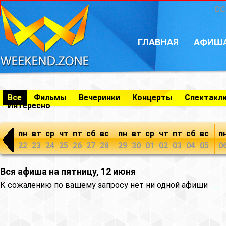
CC
ГЛАВНАЯ
АФИШ
Все
Фильмы
Вечеринки
Концерты
Спектакл
Интересно
пн
вт
ср
чт
пт
сб
вс
пн
вт
ср
чт
пт
сб
вс
п
22
23
24
25
26
27
28
29
30
01
02
03
04
05
0
Вся афиша на пятницу, 12 июня
К сожалению по вашему запросу нет ни одной афиши