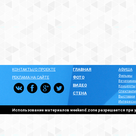
КОНТАКТЫ/О ПРОЕКТЕ
ГЛАВНАЯ
АФИША
Фильмы
РЕКЛАМА НА САЙТЕ
ФОТО
Вечеринк
ВИДЕО
Концерты
Спектакли
СТЕНА
Выставки
Интересн
Использование материалов weekend.zone разрешается при у