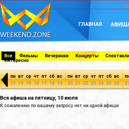
CC
ГЛАВНАЯ
АФИШ
Все
Фильмы
Вечеринки
Концерты
Спектакл
Интересно
пн
вт
ср
чт
пт
сб
вс
пн
вт
ср
чт
пт
сб
вс
п
13
14
15
16
17
18
19
20
21
22
23
24
25
26
2
Вся афиша на пятницу, 10 июля
К сожалению по вашему запросу нет ни одной афиши