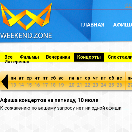
CC
ГЛАВНАЯ
АФИШ
Все
Фильмы
Вечеринки
Концерты
Спектакл
Интересно
пн
вт
ср
чт
пт
сб
вс
пн
вт
ср
чт
пт
сб
вс
п
13
14
15
16
17
18
19
20
21
22
23
24
25
26
2
Афиша концертов на пятницу, 10 июля
К сожалению по вашему запросу нет ни одной афиши