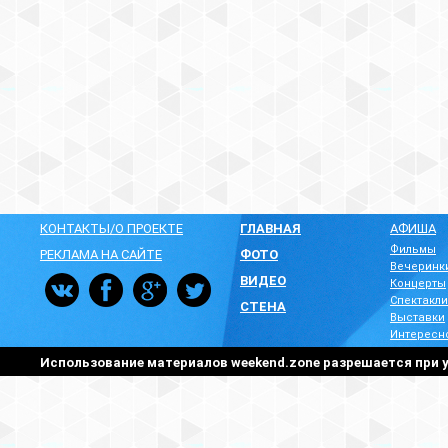
КОНТАКТЫ/О ПРОЕКТЕ
ГЛАВНАЯ
АФИША
Фильмы
РЕКЛАМА НА САЙТЕ
ФОТО
Вечеринк
ВИДЕО
Концерты
Спектакли
СТЕНА
Выставки
Интересн
Использование материалов weekend.zone разрешается при у