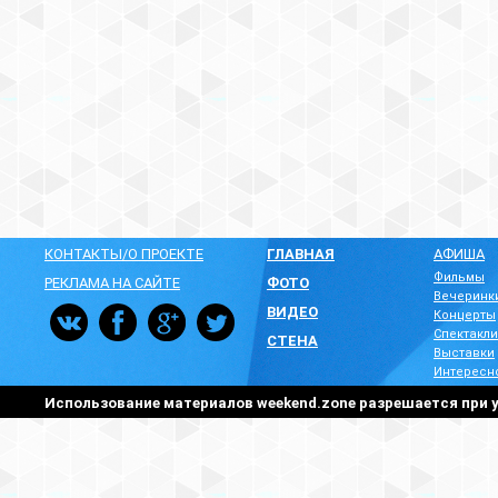
КОНТАКТЫ/О ПРОЕКТЕ
ГЛАВНАЯ
АФИША
Фильмы
РЕКЛАМА НА САЙТЕ
ФОТО
Вечеринк
ВИДЕО
Концерты
Спектакли
СТЕНА
Выставки
Интересн
Использование материалов weekend.zone разрешается при у