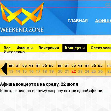
CC
ГЛАВНАЯ
АФИШ
Все
Фильмы
Вечеринки
Концерты
Спектакл
Интересно
пн
вт
ср
чт
пт
сб
вс
пн
вт
ср
чт
пт
сб
вс
п
13
14
15
16
17
18
19
20
21
22
23
24
25
26
2
Афиша концертов на среду, 22 июля
К сожалению по вашему запросу нет ни одной афиши