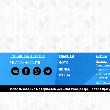
КОНТАКТЫ/О ПРОЕКТЕ
ГЛАВНАЯ
АФИША
Фильмы
РЕКЛАМА НА САЙТЕ
ФОТО
Вечеринк
ВИДЕО
Концерты
Спектакли
СТЕНА
Выставки
Интересн
Использование материалов weekend.zone разрешается при у