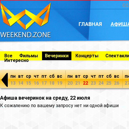
CC
ГЛАВНАЯ
АФИШ
Все
Фильмы
Вечеринки
Концерты
Спектакл
Интересно
пн
вт
ср
чт
пт
сб
вс
пн
вт
ср
чт
пт
сб
вс
п
13
14
15
16
17
18
19
20
21
22
23
24
25
26
2
Афиша вечеринок на среду, 22 июля
К сожалению по вашему запросу нет ни одной афиши