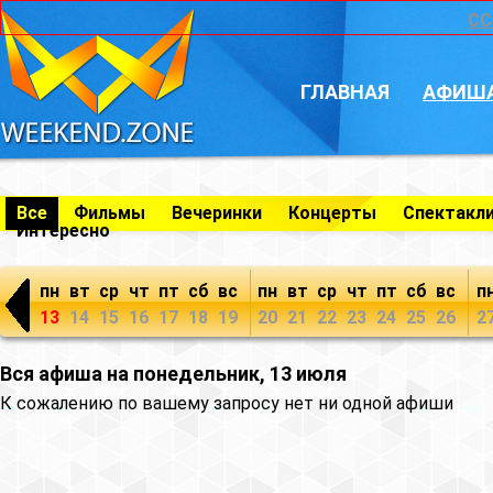
CC
ГЛАВНАЯ
АФИШ
Все
Фильмы
Вечеринки
Концерты
Спектакл
Интересно
пн
вт
ср
чт
пт
сб
вс
пн
вт
ср
чт
пт
сб
вс
п
13
14
15
16
17
18
19
20
21
22
23
24
25
26
2
Вся афиша на понедельник, 13 июля
К сожалению по вашему запросу нет ни одной афиши