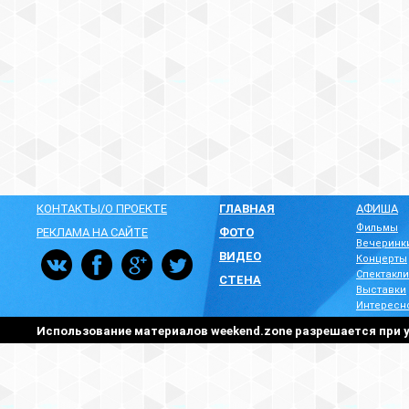
КОНТАКТЫ/О ПРОЕКТЕ
ГЛАВНАЯ
АФИША
Фильмы
РЕКЛАМА НА САЙТЕ
ФОТО
Вечеринк
ВИДЕО
Концерты
Спектакли
СТЕНА
Выставки
Интересн
Использование материалов weekend.zone разрешается при у