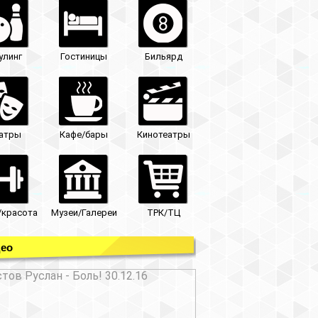
улинг
Гостиницы
Бильярд
атры
Кафе/бары
Кинотеатры
/красота
Музеи/Галереи
ТРК/ТЦ
ео