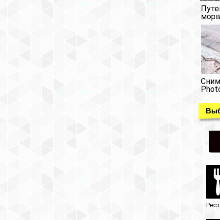
Путе
морв
Сним
Phot
Выб
Рес