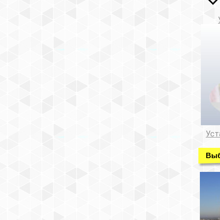
Уст
Выб