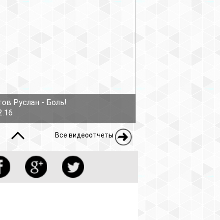
ов Руслан - Боль!
2.16
Все видеоотчеты