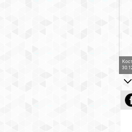
Кост
30.1