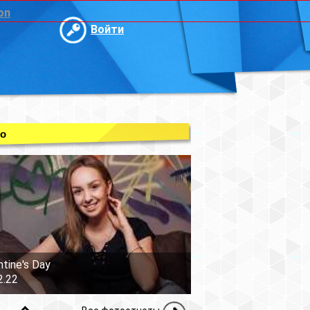
on
Войти
о
ntine's Day
2.22