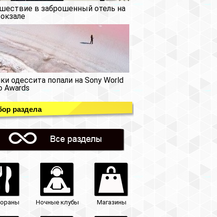
шествие в заброшенный отель на
окзале
ки одессита попали на Sony World
o Awards
ор раздела
тораны
Ночные клубы
Магазины