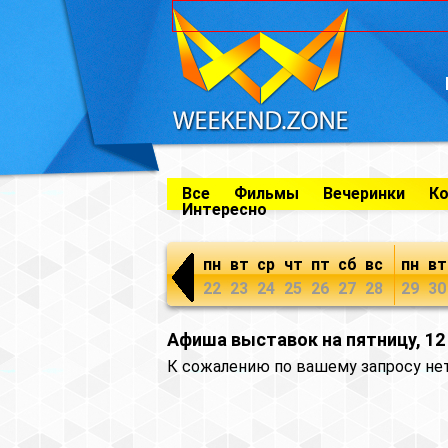
Все
Фильмы
Вечеринки
К
Интересно
пн
вт
ср
чт
пт
сб
вс
пн
вт
22
23
24
25
26
27
28
29
30
Афиша выставок на пятницу, 12
К сожалению по вашему запросу не