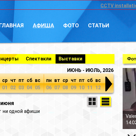
CCTV installati
ГЛАВНАЯ
АФИША
ФОТО
СТАТЬИ
онцерты
Спектакли
Выставки
Фот
ИЮНЬ - ИЮЛЬ, 2026
ср
чт
пт
сб
вс
пн
вт
ср
чт
пт
сб
вс
01
02
03
04
05
06
07
08
09
10
11
12
 июня
т ни одной афиши
Vale
14.0