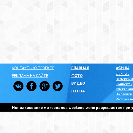
КОНТАКТЫ/О ПРОЕКТЕ
ГЛАВНАЯ
АФИША
Фильмы
РЕКЛАМА НА САЙТЕ
ФОТО
Вечеринк
ВИДЕО
Концерты
Спектакли
СТЕНА
Выставки
Интересн
Использование материалов weekend.zone разрешается при у