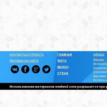
КОНТАКТЫ/О ПРОЕКТЕ
ГЛАВНАЯ
АФИША
Фильмы
РЕКЛАМА НА САЙТЕ
ФОТО
Вечеринк
ВИДЕО
Концерты
Спектакли
СТЕНА
Выставки
Интересн
Использование материалов weekend.zone разрешается при у