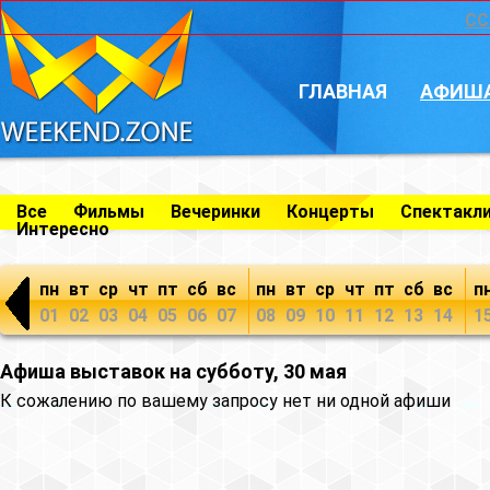
CC
ГЛАВНАЯ
АФИШ
Все
Фильмы
Вечеринки
Концерты
Спектакл
Интересно
пн
вт
ср
чт
пт
сб
вс
пн
вт
ср
чт
пт
сб
вс
п
01
02
03
04
05
06
07
08
09
10
11
12
13
14
1
Афиша выставок на субботу, 30 мая
К сожалению по вашему запросу нет ни одной афиши