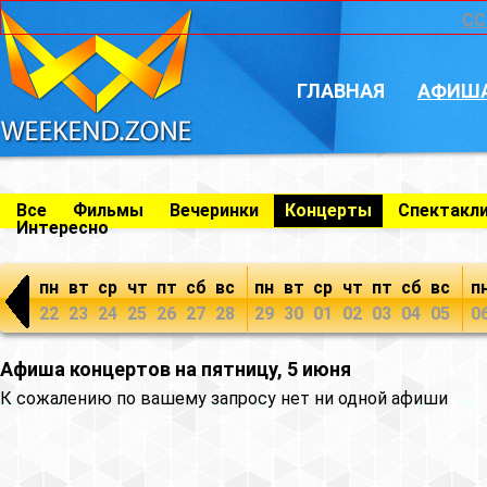
CC
ГЛАВНАЯ
АФИШ
Все
Фильмы
Вечеринки
Концерты
Спектакл
Интересно
пн
вт
ср
чт
пт
сб
вс
пн
вт
ср
чт
пт
сб
вс
п
22
23
24
25
26
27
28
29
30
01
02
03
04
05
0
Афиша концертов на пятницу, 5 июня
К сожалению по вашему запросу нет ни одной афиши