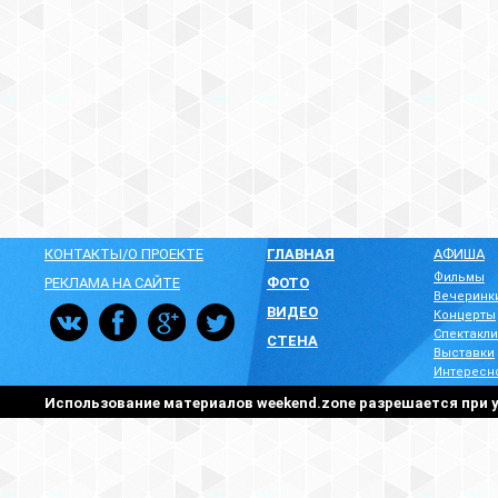
КОНТАКТЫ/О ПРОЕКТЕ
ГЛАВНАЯ
АФИША
Фильмы
РЕКЛАМА НА САЙТЕ
ФОТО
Вечеринк
ВИДЕО
Концерты
Спектакли
СТЕНА
Выставки
Интересн
Использование материалов weekend.zone разрешается при у