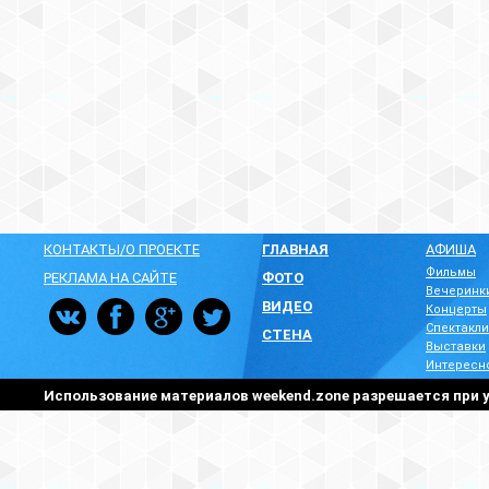
КОНТАКТЫ/О ПРОЕКТЕ
ГЛАВНАЯ
АФИША
Фильмы
РЕКЛАМА НА САЙТЕ
ФОТО
Вечеринк
ВИДЕО
Концерты
Спектакли
СТЕНА
Выставки
Интересн
Использование материалов weekend.zone разрешается при у