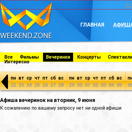
CC
ГЛАВНАЯ
АФИШ
Все
Фильмы
Вечеринки
Концерты
Спектакл
Интересно
пн
вт
ср
чт
пт
сб
вс
пн
вт
ср
чт
пт
сб
вс
п
22
23
24
25
26
27
28
29
30
01
02
03
04
05
0
Афиша вечеринок на вторник, 9 июня
К сожалению по вашему запросу нет ни одной афиши