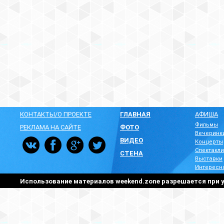
КОНТАКТЫ/О ПРОЕКТЕ
ГЛАВНАЯ
АФИША
Фильмы
РЕКЛАМА НА САЙТЕ
ФОТО
Вечеринк
ВИДЕО
Концерты
Спектакли
СТЕНА
Выставки
Интересн
Использование материалов weekend.zone разрешается при у