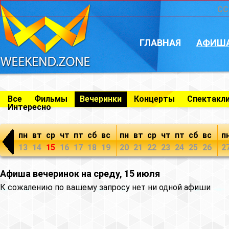
CC
ГЛАВНАЯ
АФИШ
Все
Фильмы
Вечеринки
Концерты
Спектакл
Интересно
пн
вт
ср
чт
пт
сб
вс
пн
вт
ср
чт
пт
сб
вс
п
13
14
15
16
17
18
19
20
21
22
23
24
25
26
2
Афиша вечеринок на среду, 15 июля
К сожалению по вашему запросу нет ни одной афиши