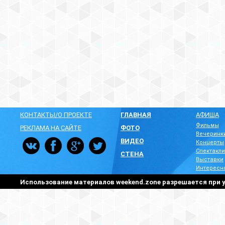
КОНТАКТЫ/О ПРОЕКТЕ
ГЛАВНАЯ
АФИША
Фильмы
РЕКЛАМА НА САЙТЕ
ФОТО
Вечеринк
ВИДЕО
Концерты
Спектакли
СТЕНА
Выставки
Интересн
Использование материалов weekend.zone разрешается при у