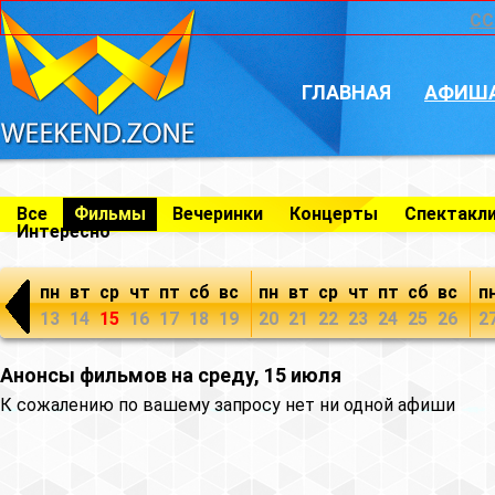
CC
ГЛАВНАЯ
АФИШ
Все
Фильмы
Вечеринки
Концерты
Спектакл
Интересно
пн
вт
ср
чт
пт
сб
вс
пн
вт
ср
чт
пт
сб
вс
п
13
14
15
16
17
18
19
20
21
22
23
24
25
26
2
Анонсы фильмов на среду, 15 июля
К сожалению по вашему запросу нет ни одной афиши