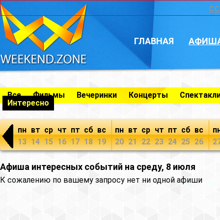
CC
ГЛАВНАЯ
АФИШ
Все
Фильмы
Вечеринки
Концерты
Спектакл
Интересно
пн
вт
ср
чт
пт
сб
вс
пн
вт
ср
чт
пт
сб
вс
п
13
14
15
16
17
18
19
20
21
22
23
24
25
26
2
Афиша интересных событий на среду, 8 июля
К сожалению по вашему запросу нет ни одной афиши