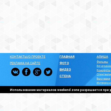
КОНТАКТЫ/О ПРОЕКТЕ
ГЛАВНАЯ
АФИША
Фильмы
РЕКЛАМА НА САЙТЕ
ФОТО
Вечеринк
ВИДЕО
Концерты
Спектакли
СТЕНА
Выставки
Интересн
Использование материалов weekend.zone разрешается при у