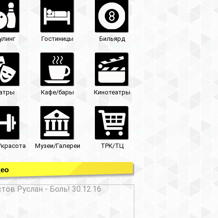
улинг
Гостиницы
Бильярд
атры
Кафе/бары
Кинотеатры
/красота
Музеи/Галереи
ТРК/ТЦ
ео