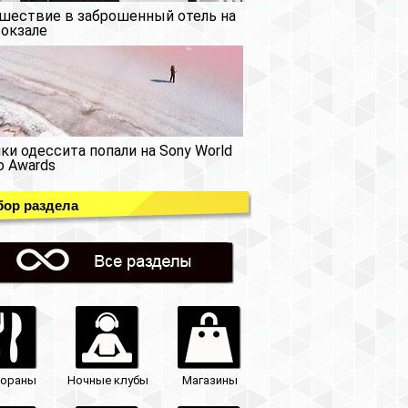
шествие в заброшенный отель на
окзале
ки одессита попали на Sony World
o Awards
ор раздела
тораны
Ночные клубы
Магазины