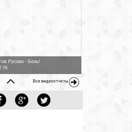
ов Руслан - Боль!
2.16
Все видеоотчеты