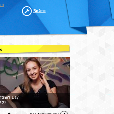
on
Войти
о
ntine's Day
2.22