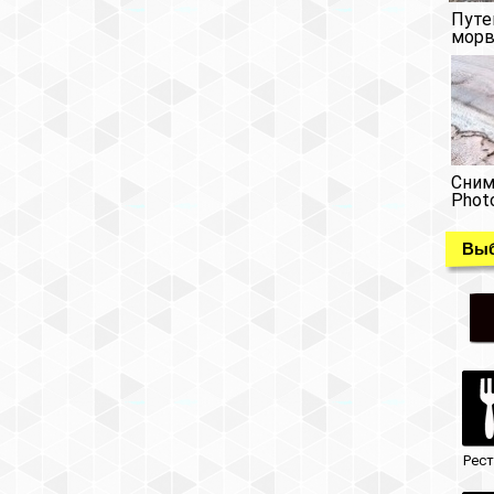
Путе
морв
Сним
Phot
Выб
Рес