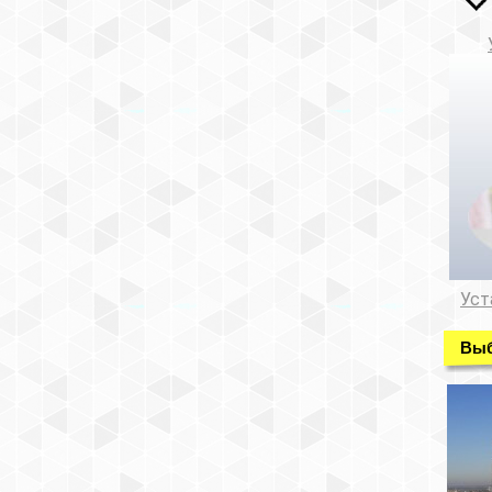
Уст
Выб