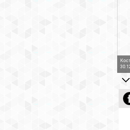
Кост
30.1