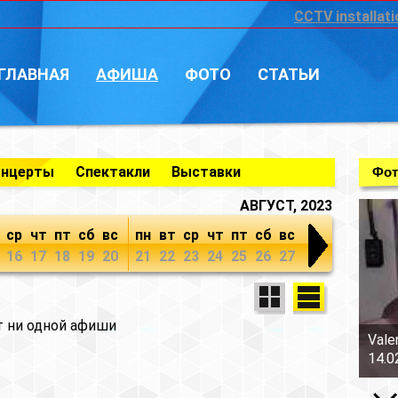
CCTV installati
ГЛАВНАЯ
АФИША
ФОТО
СТАТЬИ
онцерты
Спектакли
Выставки
Фот
АВГУСТ, 2023
ср
чт
пт
сб
вс
пн
вт
ср
чт
пт
сб
вс
16
17
18
19
20
21
22
23
24
25
26
27
т ни одной афиши
Vale
14.0