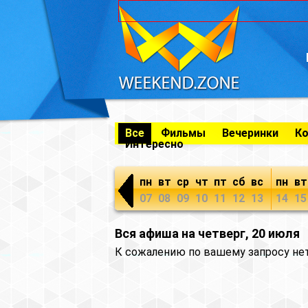
Все
Фильмы
Вечеринки
К
Интересно
пн
вт
ср
чт
пт
сб
вс
пн
вт
07
08
09
10
11
12
13
14
15
Вся афиша на четверг, 20 июля
К сожалению по вашему запросу не