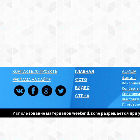
КОНТАКТЫ/О ПРОЕКТЕ
ГЛАВНАЯ
АФИША
Фильмы
РЕКЛАМА НА САЙТЕ
ФОТО
Вечеринк
ВИДЕО
Концерты
Спектакли
СТЕНА
Выставки
Интересн
Использование материалов weekend.zone разрешается при у