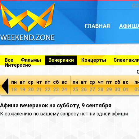
CC
ГЛАВНАЯ
АФИШ
Все
Фильмы
Вечеринки
Концерты
Спектакл
Интересно
пн
вт
ср
чт
пт
сб
вс
пн
вт
ср
чт
пт
сб
вс
п
18
19
20
21
22
23
24
25
26
27
28
29
30
01
0
Афиша вечеринок на субботу, 9 сентября
К сожалению по вашему запросу нет ни одной афиши