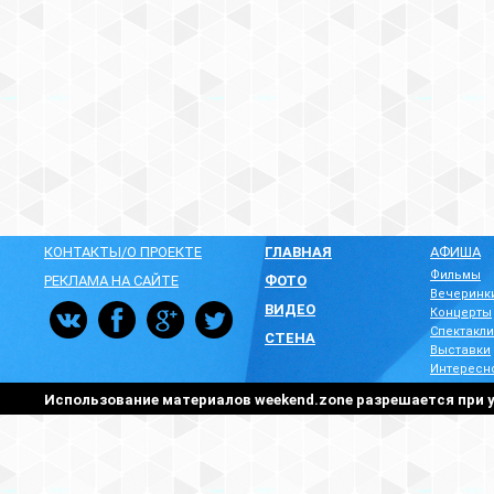
КОНТАКТЫ/О ПРОЕКТЕ
ГЛАВНАЯ
АФИША
Фильмы
РЕКЛАМА НА САЙТЕ
ФОТО
Вечеринк
ВИДЕО
Концерты
Спектакли
СТЕНА
Выставки
Интересн
Использование материалов weekend.zone разрешается при у