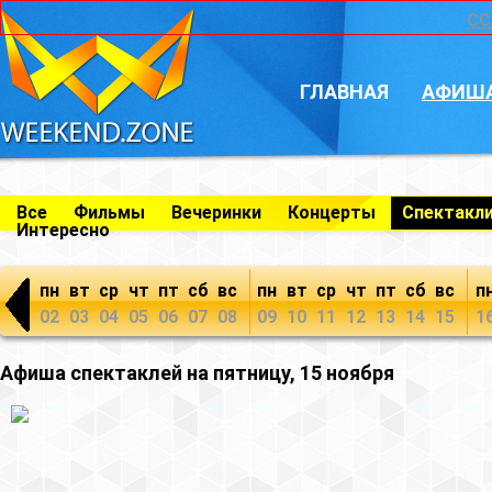
CC
ГЛАВНАЯ
АФИШ
Все
Фильмы
Вечеринки
Концерты
Спектакл
Интересно
пн
вт
ср
чт
пт
сб
вс
пн
вт
ср
чт
пт
сб
вс
п
02
03
04
05
06
07
08
09
10
11
12
13
14
15
1
Афиша спектаклей на пятницу, 15 ноября