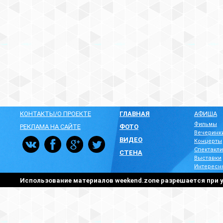
КОНТАКТЫ/О ПРОЕКТЕ
ГЛАВНАЯ
АФИША
Фильмы
РЕКЛАМА НА САЙТЕ
ФОТО
Вечеринк
ВИДЕО
Концерты
Спектакли
СТЕНА
Выставки
Интересн
Использование материалов weekend.zone разрешается при у