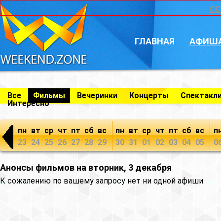
CC
ГЛАВНАЯ
АФИШ
Все
Фильмы
Вечеринки
Концерты
Спектакл
Интересно
пн
вт
ср
чт
пт
сб
вс
пн
вт
ср
чт
пт
сб
вс
п
23
24
25
26
27
28
29
30
31
01
02
03
04
05
0
Анонсы фильмов на вторник, 3 декабря
К сожалению по вашему запросу нет ни одной афиши