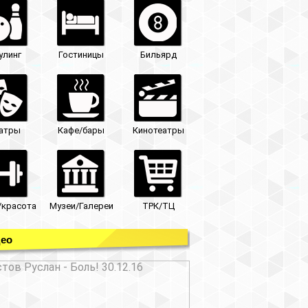
улинг
Гостиницы
Бильярд
атры
Кафе/бары
Кинотеатры
/красота
Музеи/Галереи
ТРК/ТЦ
ео