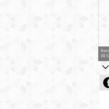
Кост
30.1