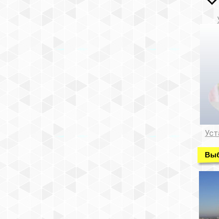
Уст
Выб