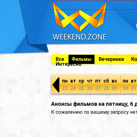
Все
Фильмы
Вечеринки
К
Интересно
пн
вт
ср
чт
пт
сб
вс
пн
вт
23
24
25
26
27
28
29
30
31
Анонсы фильмов на пятницу, 6 
К сожалению по вашему запросу не