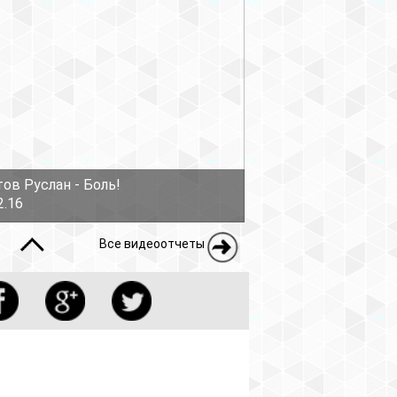
ов Руслан - Боль!
2.16
Все видеоотчеты