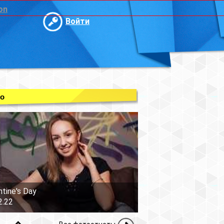
on
Войти
о
ntine's Day
2.22