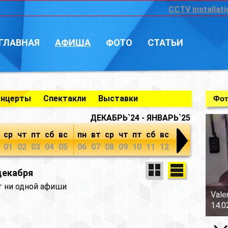
CCTV installati
ГЛАВНАЯ
АФИША
ФОТО
СТАТЬИ
онцерты
Спектакли
Выставки
Фот
ДЕКАБРЬ`24 - ЯНВАРЬ`25
ср
чт
пт
сб
вс
пн
вт
ср
чт
пт
сб
вс
01
02
03
04
05
06
07
08
09
10
11
12
декабря
т ни одной афиши
Vale
14.0