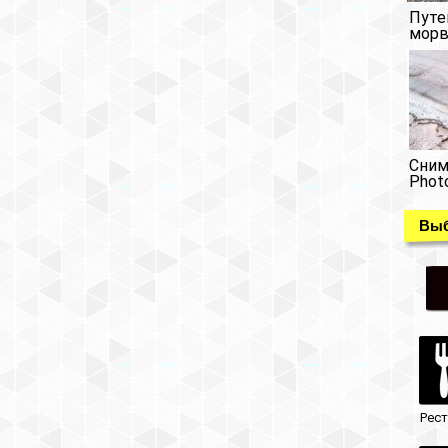
Путе
морв
Сним
Phot
Выб
Рес