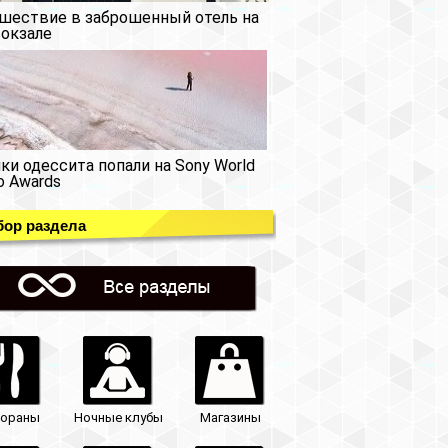
шествие в заброшенный отель на
окзале
ки одессита попали на Sony World
o Awards
ор раздела
тораны
Ночные клубы
Магазины