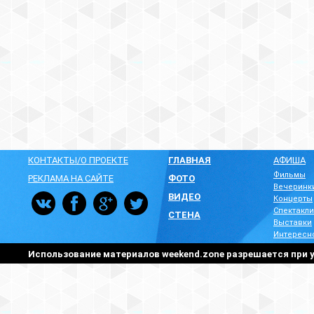
КОНТАКТЫ/О ПРОЕКТЕ
ГЛАВНАЯ
АФИША
Фильмы
РЕКЛАМА НА САЙТЕ
ФОТО
Вечеринк
ВИДЕО
Концерты
Спектакли
СТЕНА
Выставки
Интересн
Использование материалов weekend.zone разрешается при у