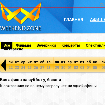
CC
ГЛАВНАЯ
АФИШ
Все
Фильмы
Вечеринки
Концерты
Спектакл
Интересно
пн
вт
ср
чт
пт
сб
вс
пн
вт
ср
чт
пт
сб
вс
п
22
23
24
25
26
27
28
29
30
01
02
03
04
05
0
Вся афиша на субботу, 6 июня
К сожалению по вашему запросу нет ни одной афиши