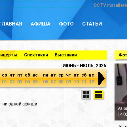
CCTV installati
ГЛАВНАЯ
АФИША
ФОТО
СТАТЬИ
онцерты
Спектакли
Выставки
Фот
ИЮНЬ - ИЮЛЬ, 2026
ср
чт
пт
сб
вс
пн
вт
ср
чт
пт
сб
вс
01
02
03
04
05
06
07
08
09
10
11
12
т ни одной афиши
Vale
14.0