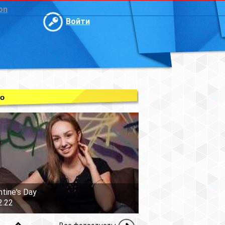
on
Войти
о
ntine's Day
2.22