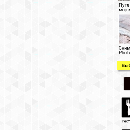
Путе
морв
Сним
Phot
Выб
Рес