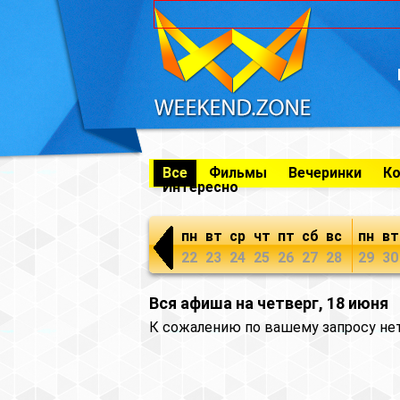
Все
Фильмы
Вечеринки
К
Интересно
пн
вт
ср
чт
пт
сб
вс
пн
вт
22
23
24
25
26
27
28
29
30
Вся афиша на четверг, 18 июня
К сожалению по вашему запросу не