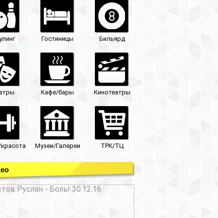
улинг
Гостиницы
Бильярд
атры
Кафе/бары
Кинотеатры
/красота
Музеи/Галереи
ТРК/ТЦ
ео