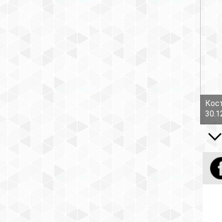
Кост
30.1