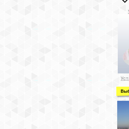
Уст
Выб