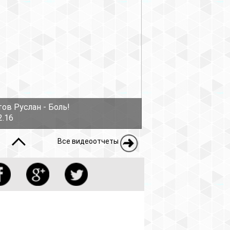
ов Руслан - Боль!
2.16
Все видеоотчеты