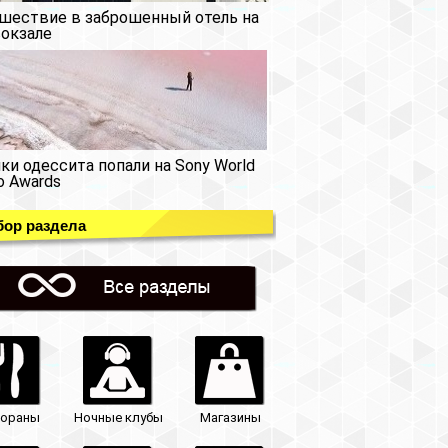
шествие в заброшенный отель на
окзале
ки одессита попали на Sony World
o Awards
ор раздела
тораны
Ночные клубы
Магазины