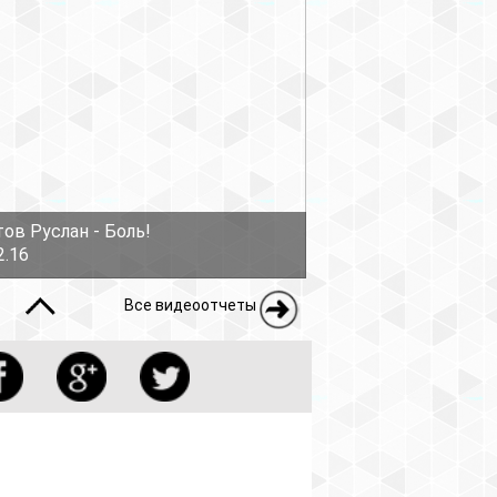
ов Руслан - Боль!
2.16
Все видеоотчеты