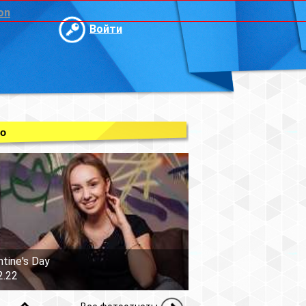
on
Войти
о
ntine's Day
2.22