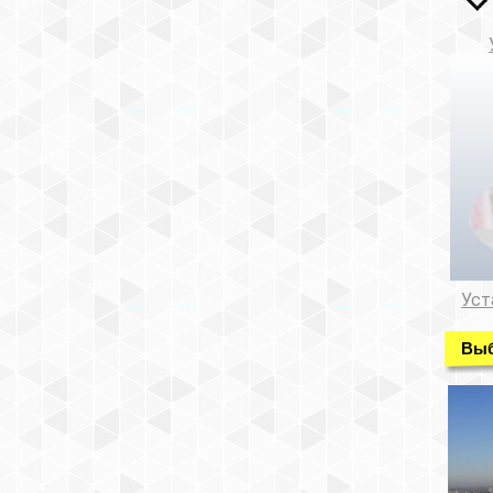
Уст
Выб