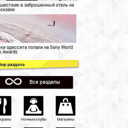
шествие в заброшенный отель на
окзале
ки одессита попали на Sony World
o Awards
ор раздела
тораны
Ночные клубы
Магазины