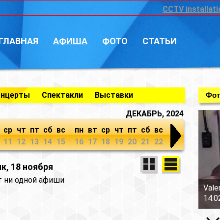
CCTV installati
ГЛАВНАЯ
АФИША
ФОТО
СТАТЬИ
онцерты
Спектакли
Выставки
Фот
ДЕКАБРЬ, 2024
ср
чт
пт
сб
вс
пн
вт
ср
чт
пт
сб
вс
11
12
13
14
15
16
17
18
19
20
21
22
к, 18 ноября
т ни одной афиши
Vale
14.0