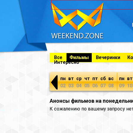
Все
Фильмы
Вечеринки
К
Интересно
пн
вт
ср
чт
пт
сб
вс
пн
вт
02
03
04
05
06
07
08
09
10
Анонсы фильмов на понедельни
К сожалению по вашему запросу не