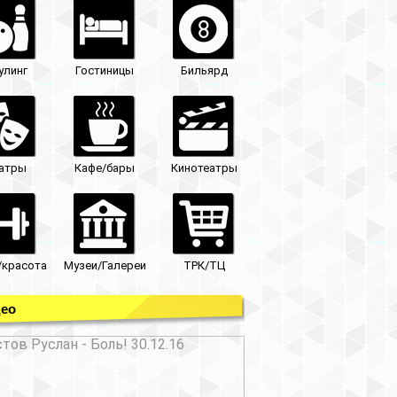
улинг
Гостиницы
Бильярд
атры
Кафе/бары
Кинотеатры
/красота
Музеи/Галереи
ТРК/ТЦ
ео