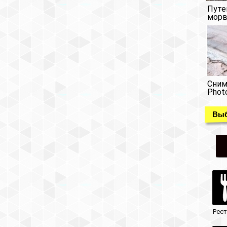
Путе
морв
Сним
Phot
Выб
Рес