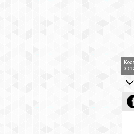
Кост
30.1