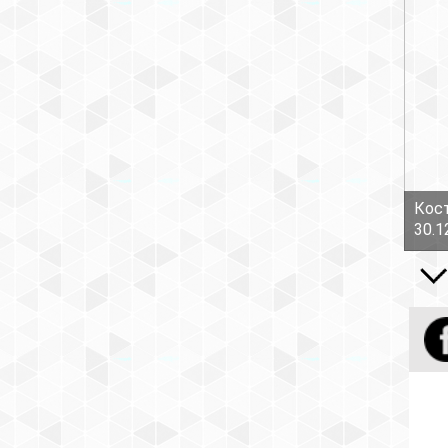
Кост
30.1