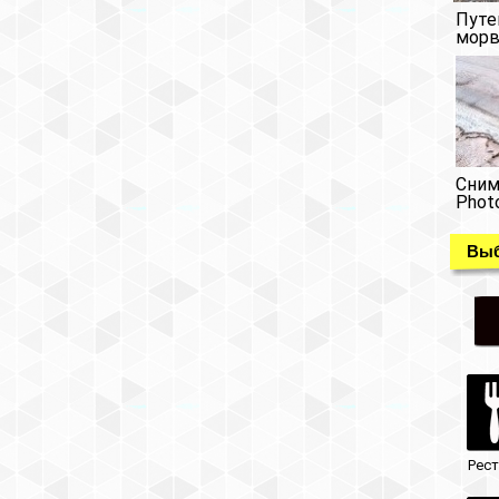
Путе
морв
Сним
Phot
Выб
Рес