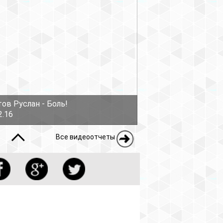
ов Руслан - Боль!
2.16
Все видеоотчеты