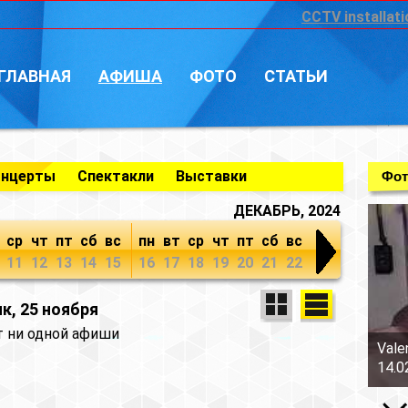
CCTV installati
ГЛАВНАЯ
АФИША
ФОТО
СТАТЬИ
онцерты
Спектакли
Выставки
Фот
ДЕКАБРЬ, 2024
ср
чт
пт
сб
вс
пн
вт
ср
чт
пт
сб
вс
11
12
13
14
15
16
17
18
19
20
21
22
к, 25 ноября
т ни одной афиши
Vale
14.0