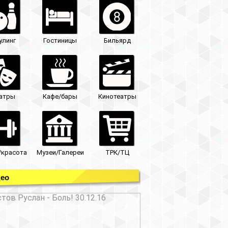
улинг
Гостиницы
Бильярд
атры
Кафе/бары
Кинотеатры
/красота
Музеи/Галереи
ТРК/ТЦ
ео