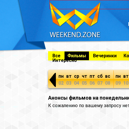
Все
Фильмы
Вечеринки
К
Интересно
пн
вт
ср
чт
пт
сб
вс
пн
вт
02
03
04
05
06
07
08
09
10
Анонсы фильмов на понедельни
К сожалению по вашему запросу не