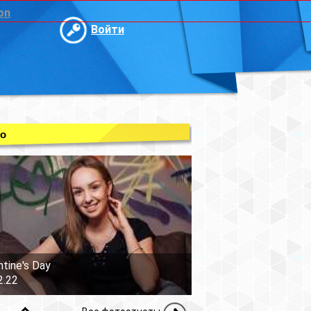
on
Войти
о
ntine's Day
2.22