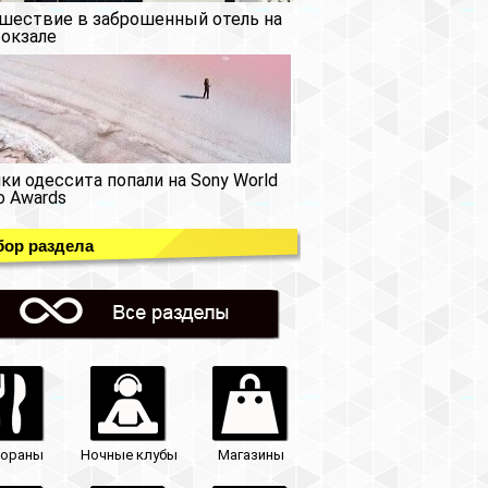
шествие в заброшенный отель на
окзале
ки одессита попали на Sony World
o Awards
ор раздела
тораны
Ночные клубы
Магазины