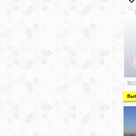
Уст
Выб