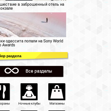
шествие в заброшенный отель на
окзале
ки одессита попали на Sony World
o Awards
ор раздела
тораны
Ночные клубы
Магазины