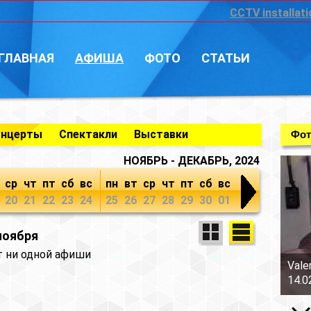
CCTV installati
ГЛАВНАЯ
АФИША
ФОТО
СТАТЬИ
онцерты
Спектакли
Выставки
Фот
НОЯБРЬ - ДЕКАБРЬ, 2024
ср
чт
пт
сб
вс
пн
вт
ср
чт
пт
сб
вс
20
21
22
23
24
25
26
27
28
29
30
01
ноября
т ни одной афиши
Vale
14.0