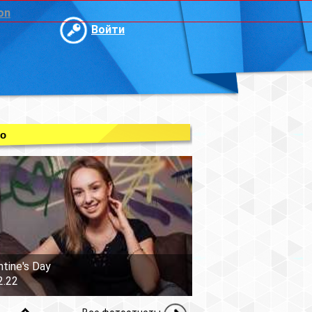
on
Войти
о
ntine's Day
2.22