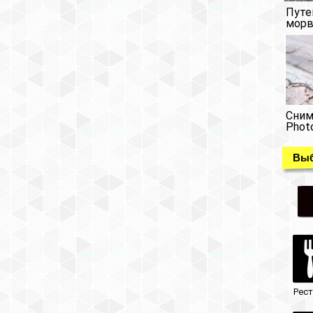
Путе
морв
Сним
Phot
Выб
Рес