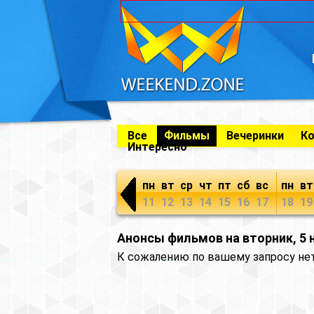
Все
Фильмы
Вечеринки
К
Интересно
пн
вт
ср
чт
пт
сб
вс
пн
вт
11
12
13
14
15
16
17
18
19
Анонсы фильмов на вторник, 5 
К сожалению по вашему запросу не