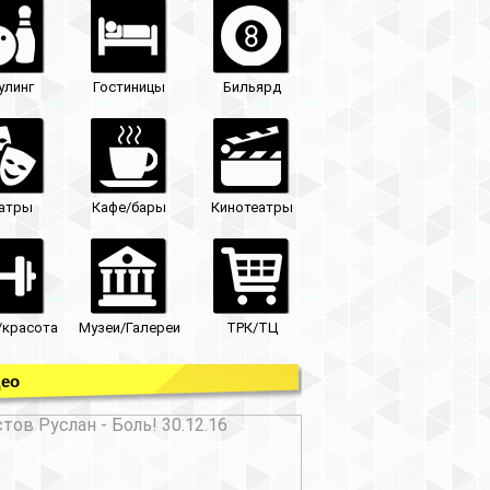
улинг
Гостиницы
Бильярд
атры
Кафе/бары
Кинотеатры
/красота
Музеи/Галереи
ТРК/ТЦ
ео