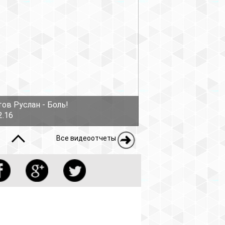
ов Руслан - Боль!
2.16
Все видеоотчеты