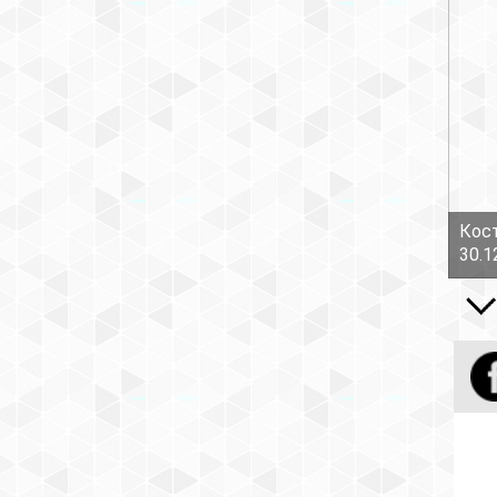
Кост
30.1