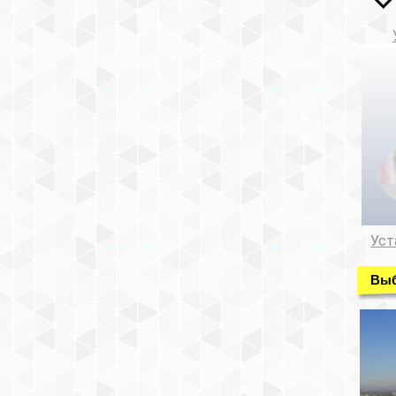
Уст
Выб